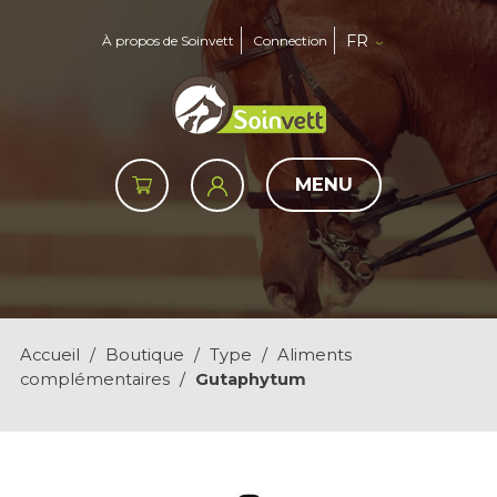
FR
À propos de Soinvett
Connection
MENU
Accueil
/
Boutique
/
Type
/
Aliments
complémentaires
/
Gutaphytum