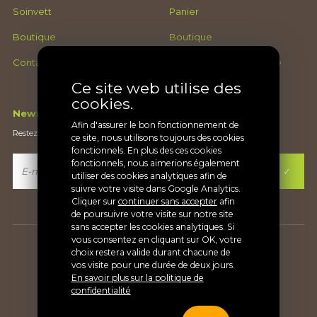
Soinvett
Panier
Boutique
Boutique
Contact
Conditions générales de
ventes
Ce site web utilise des
cookies.
Newsletter
Afin d'assurer le bon fonctionnement de
Restez au courant de nos nouveautés
ce site, nous utilisons toujours des cookies
fonctionnels. En plus des ces cookies
fonctionnels, nous aimerions également
utiliser des cookies analytiques afin de
suivre votre visite dans Google Analytics.
Cliquer sur
continuer sans accepter
afin
de poursuivre votre visite sur notre site
sans accepter les cookies analytiques. Si
vous consentez en cliquant sur OK, votre
Copyright Soinvett® |
Vie privée
choix restera valide durant chacune de
vos visite pour une durée de deux jours.
En savoir plus sur la politique de
confidentialité