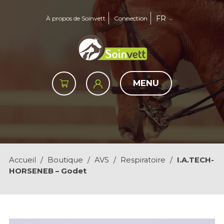
FR
À propos de Soinvett
Connection
MENU
Accueil
/
Boutique
/
AVS
/
Respiratoire
/
I.A.TECH-
HORSENEB – Godet