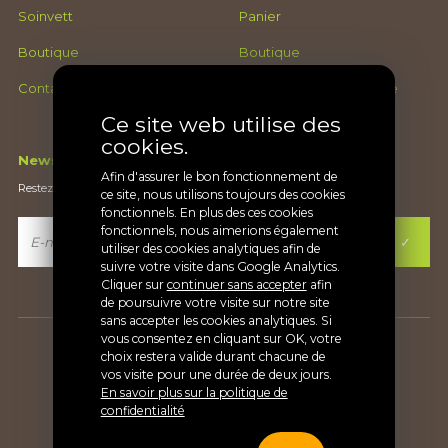
Soinvett
Panier
Boutique
Boutique
Contact
Conditions générales de
ventes
Ce site web utilise des
cookies.
Newsletter
Afin d'assurer le bon fonctionnement de
Restez au courant de nos nouveautés
ce site, nous utilisons toujours des cookies
fonctionnels. En plus des ces cookies
fonctionnels, nous aimerions également
utiliser des cookies analytiques afin de
suivre votre visite dans Google Analytics.
Cliquer sur
continuer sans accepter
afin
de poursuivre votre visite sur notre site
sans accepter les cookies analytiques. Si
vous consentez en cliquant sur OK, votre
Copyright Soinvett® |
Vie privée
choix restera valide durant chacune de
vos visite pour une durée de deux jours.
En savoir plus sur la politique de
confidentialité