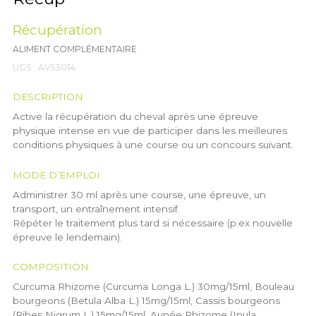
Récupération
ALIMENT COMPLÉMENTAIRE
UGS :
AVS3014
DESCRIPTION
Active la récupération du cheval après une épreuve
physique intense en vue de participer dans les meilleures
conditions physiques à une course ou un concours suivant.
MODE D’EMPLOI
Administrer 30 ml après une course, une épreuve, un
transport, un entraînement intensif.
Répéter le traitement plus tard si nécessaire (p.ex nouvelle
épreuve le lendemain).
COMPOSITION
Curcuma Rhizome (Curcuma Longa L.) 30mg/15ml, Bouleau
bourgeons (Betula Alba L.) 15mg/15ml, Cassis bourgeons
(Ribes Nigrum L.) 15mg/15ml, Aunée Rhizome (Inula