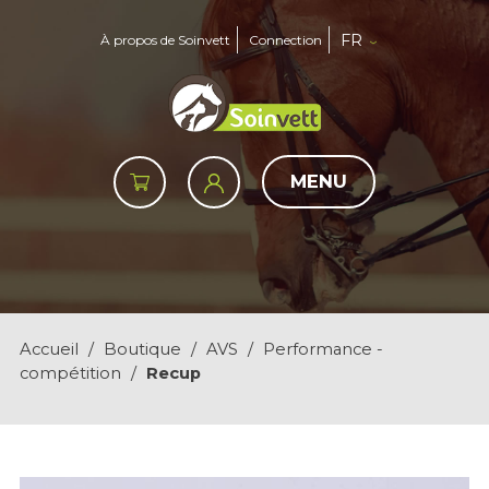
FR
À propos de Soinvett
Connection
MENU
Accueil
/
Boutique
/
AVS
/
Performance -
compétition
/
Recup