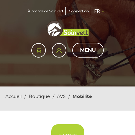
FR
À propos de Soinvett
Connection
MENU
Accueil
/
Boutique
/
AVS
/
Mobilité