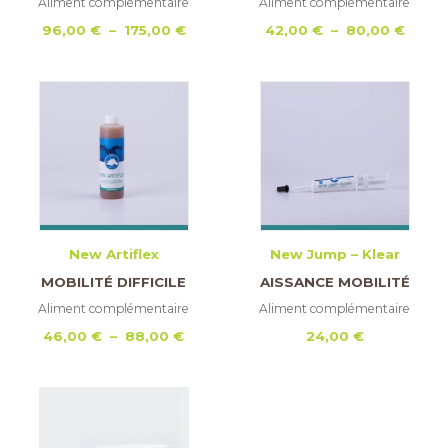
Aliment complémentaire
Aliment complémentaire
Plage
Plage
96,00
€
–
175,00
€
42,00
€
–
80,00
€
de
de
prix :
prix :
96,00 €
42,00
à
à
175,00 €
80,00
New Artiflex
New Jump – Klear
MOBILITÉ DIFFICILE
AISSANCE MOBILITÉ
Aliment complémentaire
Aliment complémentaire
Plage
46,00
€
–
88,00
€
24,00
€
de
prix :
46,00 €
à
88,00 €