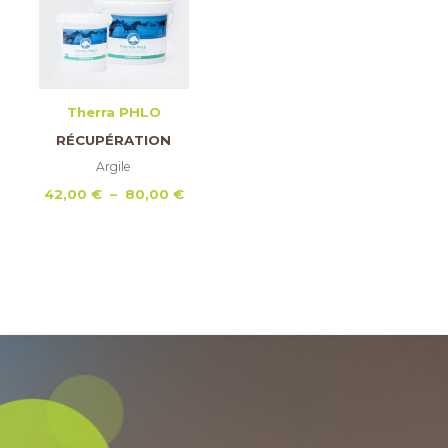
Therra PHLO
RÉCUPÉRATION
Argile
Plage
42,00
€
–
80,00
€
de
prix :
42,00 €
à
80,00 €